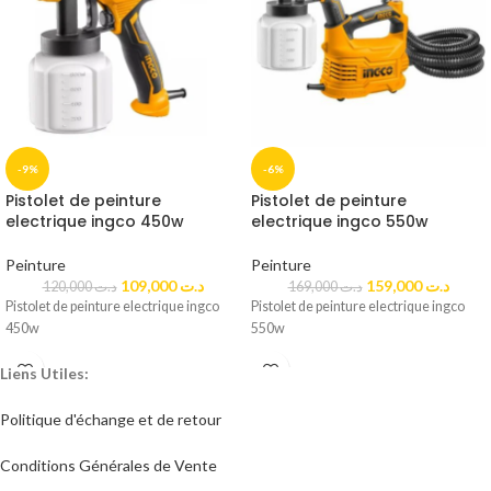
-9%
-6%
Pistolet de peinture
Pistolet de peinture
electrique ingco 450w
electrique ingco 550w
Peinture
Peinture
109,000
د.ت
159,000
د.ت
120,000
د.ت
169,000
د.ت
Pistolet de peinture electrique ingco
Pistolet de peinture electrique ingco
450w
550w
Liens Utiles:
Politique d'échange et de retour​
Conditions Générales de Vente