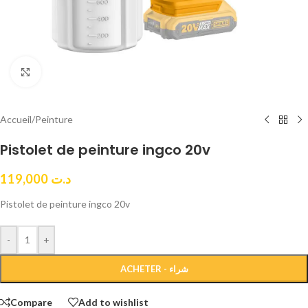
Click to enlarge
Accueil
/
Peinture
Pistolet de peinture ingco 20v
119,000
د.ت
Pistolet de peinture ingco 20v
-
+
ACHETER - شراء
Compare
Add to wishlist