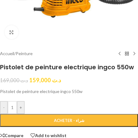
Click to enlarge
Accueil
/
Peinture
Pistolet de peinture electrique ingco 550w
159,000
د.ت
169,000
د.ت
Pistolet de peinture electrique ingco 550w
-
+
ACHETER - شراء
Compare
Add to wishlist