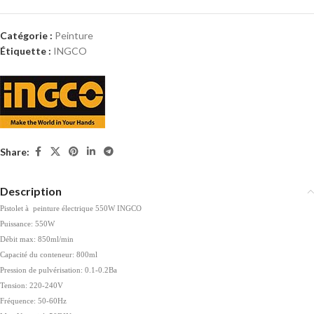
Catégorie :
Peinture
Étiquette :
INGCO
Share:
Description
Pistolet à peinture électrique 550W INGCO
Puissance: 550W
Débit max: 850ml/min
Capacité du conteneur: 800ml
Pression de pulvérisation: 0.1-0.2Ba
Tension: 220-240V
Fréquence: 50-60Hz