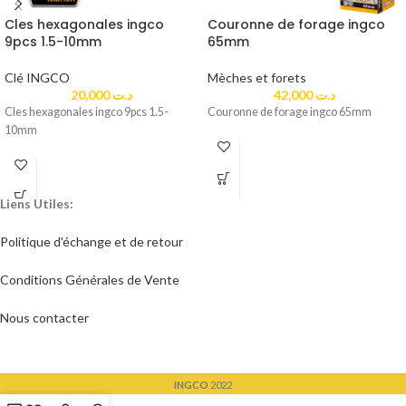
Cles hexagonales ingco
Couronne de forage ingco
9pcs 1.5-10mm
65mm
Clé INGCO
Mèches et forets
20,000
د.ت
42,000
د.ت
Cles hexagonales ingco 9pcs 1.5-
Couronne de forage ingco 65mm
10mm
Liens Utiles:
Politique d'échange et de retour​
Conditions Générales de Vente
Nous contacter
INGCO
2022