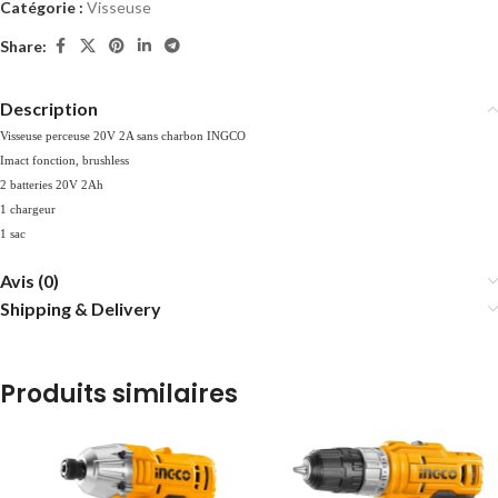
Catégorie :
Visseuse
Share:
Description
Visseuse perceuse 20V 2A sans charbon INGCO
Imact fonction, brushless
2 batteries 20V 2Ah
1 chargeur
1 sac
Avis (0)
Shipping & Delivery
Produits similaires