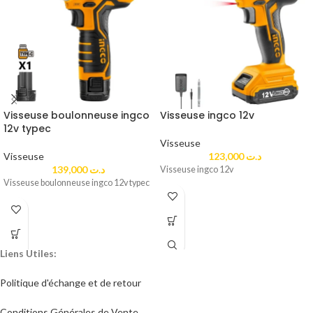
Visseuse boulonneuse ingco
Visseuse ingco 12v
12v typec
Visseuse
Visseuse
123,000
د.ت
139,000
د.ت
Visseuse ingco 12v
Visseuse boulonneuse ingco 12v typec
Liens Utiles:
Politique d'échange et de retour​
Conditions Générales de Vente