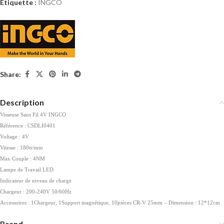
Étiquette :
INGCO
Share:
Description
Visseuse Sans Fil 4V INGCO
Référence : CSDLI0401
Voltage : 4V
Vitesse : 180tr/min
Max Couple : 4NM
Lampe de Travail LED
Indicateur de niveau de charge
Chargeur : 200-240V 50/60Hz
Accessoires : 1Chargeur, 1Support magnétique, 10pièces CR-V 25mm – Dimension : 12*12cm
Brand