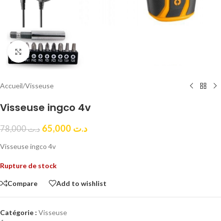
Click to enlarge
Accueil
/
Visseuse
Visseuse ingco 4v
65,000
د.ت
78,000
د.ت
Visseuse ingco 4v
Rupture de stock
Compare
Add to wishlist
Catégorie :
Visseuse