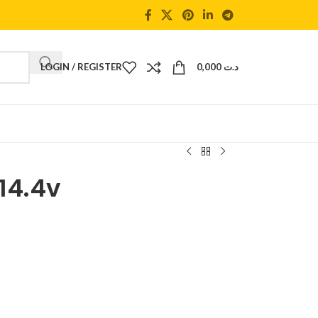
LOGIN / REGISTER
0,000
د.ت
14.4v