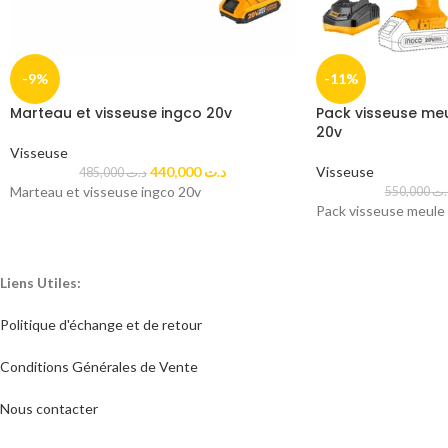
-9%
-11%
Marteau et visseuse ingco 20v
Pack visseuse me
20v
Visseuse
440,000
د.ت
Visseuse
485,000
د.ت
Marteau et visseuse ingco 20v
550,000
.ت
Pack visseuse meule 
Liens Utiles:
Politique d'échange et de retour​
Conditions Générales de Vente
Nous contacter