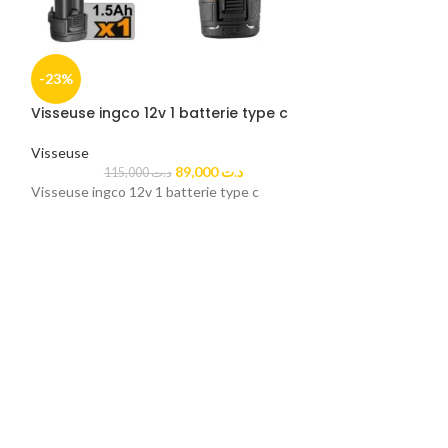
-23%
-20%
Visseuse ingco 12v 1 batterie type c
Visseuse ingco 
Visseuse
Visseuse
89,000
د.ت
115,000
د.ت
Visseuse ingco 12v 1 batterie type c
Visseuse ingco 12