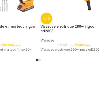
-14%
ule et marteau ingco
Visseuse electrique 280w ingco
ed2808
Visseuse
489,000
د.ت
99,000
د.ت
د
115,000
د.ت
et marteau ingco 20v
Visseuse electrique 280w ingco ed2808