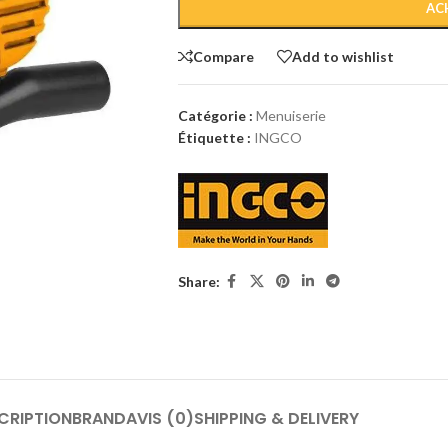
Compare
Add to wishlist
Catégorie :
Menuiserie
Étiquette :
INGCO
Share:
CRIPTION
BRAND
AVIS (0)
SHIPPING & DELIVERY