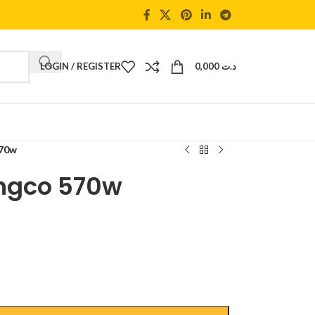
LOGIN / REGISTER
0,000
د.ت
570w
ingco 570w