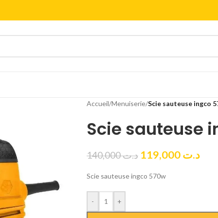
Accueil
/
Menuiserie
/
Scie sauteuse ingco 
Scie sauteuse 
119,000
د.ت
140,000
د.ت
Scie sauteuse ingco 570w
-
+