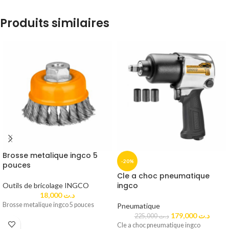
Produits similaires
Brosse metalique ingco 5
-20%
pouces
Cle a choc pneumatique
ingco
Outils de bricolage INGCO
18,000
د.ت
Brosse metalique ingco 5 pouces
Pneumatique
179,000
د.ت
225,000
د.ت
Cle a choc pneumatique ingco