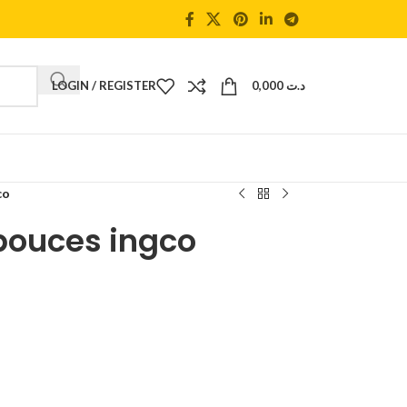
LOGIN / REGISTER
0,000
د.ت
co
 pouces ingco