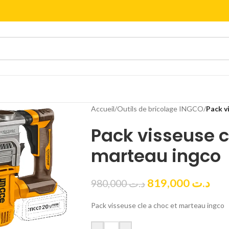
Accueil
/
Outils de bricolage INGCO
/
Pack v
Pack visseuse c
marteau ingco
819,000
د.ت
980,000
د.ت
Pack visseuse cle a choc et marteau ingco