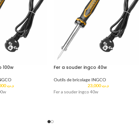
o 100w
Fer a souder ingco 40w
 INGCO
Outils de bricolage INGCO
33,000
د.ت
23,000
د.ت
00w
Fer a souder ingco 40w