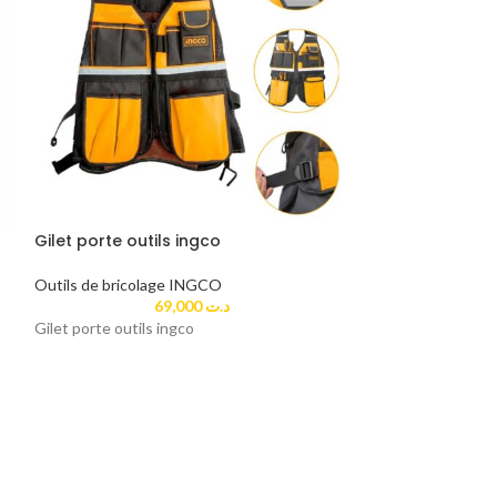
Gilet porte outils ingco
-32%
Outils de bricolage INGCO
Pistolet a coll
69,000
د.ت
Gilet porte outils ingco
Outils de bricol
Pistolet a colle i