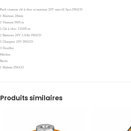
Pack visseuse clé à choc et marteau 20V sans fil 3pcs INGCO
1 Marteau 28mm
1 Visseuse 96N.m
1 Clé à choc 1350N.m
2 Batteries 20V 5.0Ah INGCO
1 Chargeur 20V INGCO
3 Douilles
Mèches
Burin
1 Malette INGCO
Produits similaires