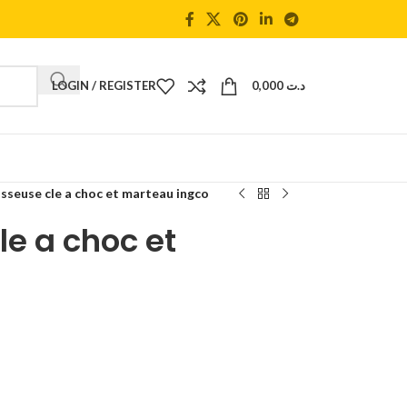
LOGIN / REGISTER
0,000
د.ت
isseuse cle a choc et marteau ingco
le a choc et