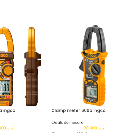
a ingco
Clamp meter 600a ingco
Outils de mesure
69,000
د.ت
78,000
د.ت