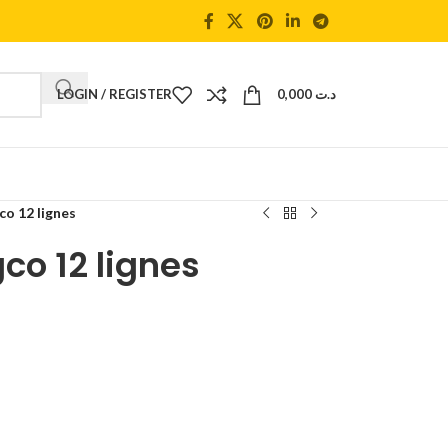
LOGIN / REGISTER
0,000
د.ت
co 12 lignes
co 12 lignes