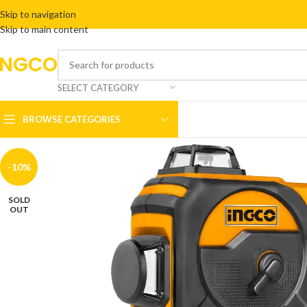
Skip to navigation
Skip to main content
INGCO
SELECT CATEGORY
BROWSE CATEGORIES
-10%
SOLD
OUT