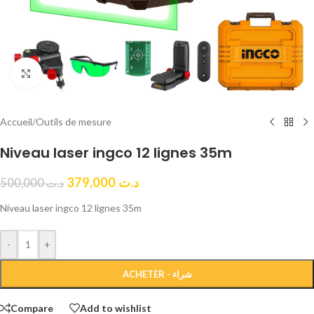
Click to enlarge
Accueil
/
Outils de mesure
Niveau laser ingco 12 lignes 35m
379,000
د.ت
500,000
د.ت
Niveau laser ingco 12 lignes 35m
-
+
ACHETER - شراء
Compare
Add to wishlist