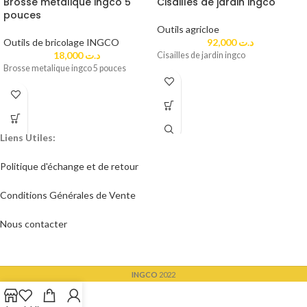
Brosse metalique ingco 5
Cisailles de jardin ingco
pouces
Outils agricloe
Outils de bricolage INGCO
92,000
د.ت
18,000
د.ت
Cisailles de jardin ingco
Brosse metalique ingco 5 pouces
Liens Utiles:
Politique d'échange et de retour​
Conditions Générales de Vente
Nous contacter
INGCO
2022