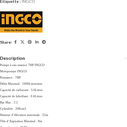
Étiquette :
INGCO
Share:
Description
Pompe à eau essence 7HP INGCO
Motopompe INGCO
Puissance : 7HP
Débit Maximal : 1000Litres/min
Capacité de carburant : 3.6Litres
Capacité de lubrifiant : 0.6Litres
Bar Mac : 3.2
Cylindrée : 208cm3
Hauteur d’élévation maximale : 32m
Tête d’Aspiration Maximal : 8m