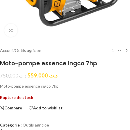
Click to enlarge
Accueil
/
Outils agricloe
Moto-pompe essence ingco 7hp
559,000
د.ت
750,000
د.ت
Moto-pompe essence ingco 7hp
Rupture de stock
Compare
Add to wishlist
Catégorie :
Outils agricloe