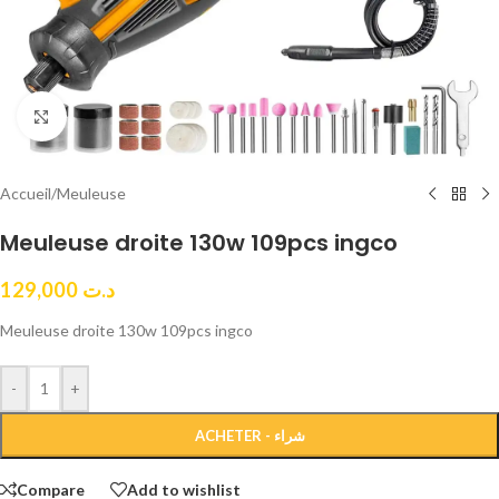
Click to enlarge
Accueil
/
Meuleuse
Meuleuse droite 130w 109pcs ingco
129,000
د.ت
Meuleuse droite 130w 109pcs ingco
-
+
ACHETER - شراء
Compare
Add to wishlist