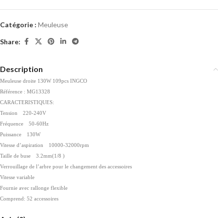
Catégorie :
Meuleuse
Share:
Description
Meuleuse droite 130W 109pcs INGCO
Référence : MG13328
CARACTERISTIQUES:
Tension
220-240V
Fréquence
50-60Hz
Puissance
130W
Vitesse d’aspiration
10000-32000rpm
Taille de buse
3.2mm(1/8 )
Verrouillage de l’arbre pour le changement des accessoires
Vitesse variable
Fournie avec rallonge flexible
Comprend: 52 accessoires