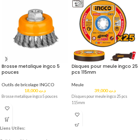
Brosse metalique ingco 5
Disques pour meule ingco 25
pouces
pcs 115mm
Outils de bricolage INGCO
Meule
18,000
د.ت
39,000
د.ت
Brosse metalique ingco 5 pouces
Disques pour meule ingco 25 pcs
115mm
Liens Utiles: