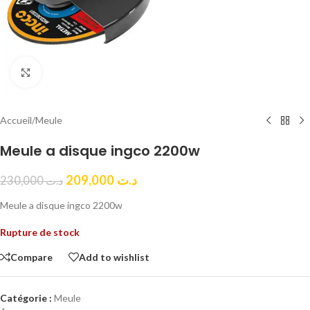
Click to enlarge
Accueil
/
Meule
Meule a disque ingco 2200w
209,000
د.ت
230,000
د.ت
Meule a disque ingco 2200w
Rupture de stock
Compare
Add to wishlist
Catégorie :
Meule