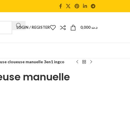
LOGIN / REGISTER
0,000
د.ت
use cloueuse manuelle 3en1 ingco
euse manuelle