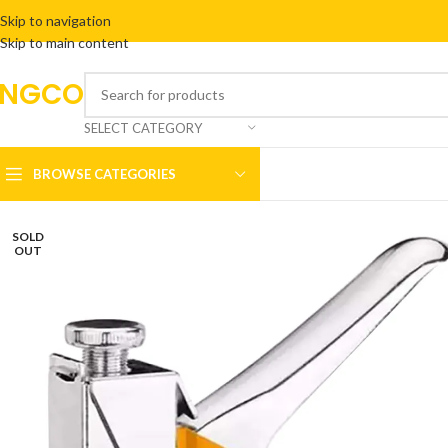
Skip to navigation
Skip to main content
INGCO
SELECT CATEGORY
BROWSE CATEGORIES
SOLD
OUT